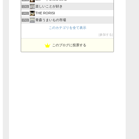
楽しいことが好き
13位
THE RORISI
14位
青森うまいもの市場
15位
このカテゴリを全て表示
参加する
このブログに投票する