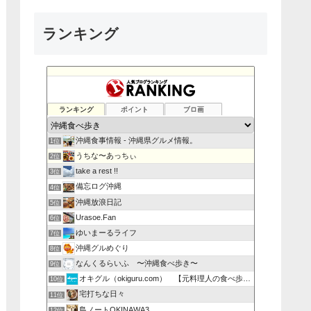
ランキング
ランキング
ポイント
ブロ画
沖縄食事情報 - 沖縄県グルメ情報。
1位
うちな〜あっちぃ
2位
take a rest !!
3位
備忘ログ沖縄
4位
沖縄放浪日記
5位
Urasoe.Fan
6位
ゆいまーるライフ
7位
沖縄グルめぐり
8位
なんくるらいふ 〜沖縄食べ歩き〜
9位
オキグル（okiguru.com） 【元料理人の食べ歩き】
10位
宅打ちな日々
11位
島ノートOKINAWA3
12位