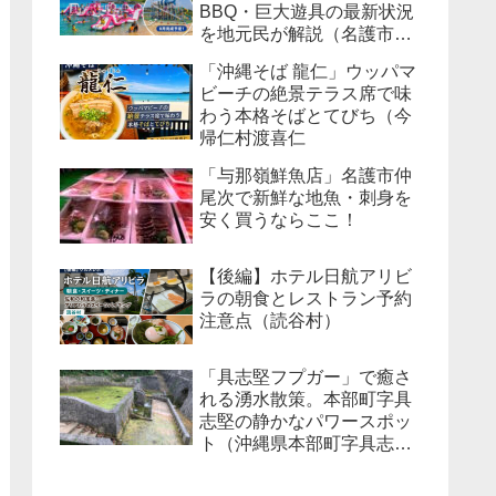
BBQ・巨大遊具の最新状況
を地元民が解説（名護市宮
里）
「沖縄そば 龍仁」ウッパマ
ビーチの絶景テラス席で味
わう本格そばとてびち（今
帰仁村渡喜仁
「与那嶺鮮魚店」名護市仲
尾次で新鮮な地魚・刺身を
安く買うならここ！
【後編】ホテル日航アリビ
ラの朝食とレストラン予約
注意点（読谷村）
「具志堅フプガー」で癒さ
れる湧水散策。本部町字具
志堅の静かなパワースポッ
ト（沖縄県本部町字具志
堅）