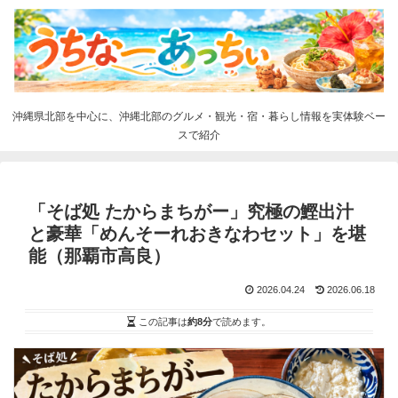
沖縄県北部を中心に、沖縄北部のグルメ・観光・宿・暮らし情報を実体験ベー
スで紹介
「そば処 たからまちがー」究極の鰹出汁
と豪華「めんそーれおきなわセット」を堪
能（那覇市高良）
2026.04.24
2026.06.18
この記事は
約8分
で読めます。