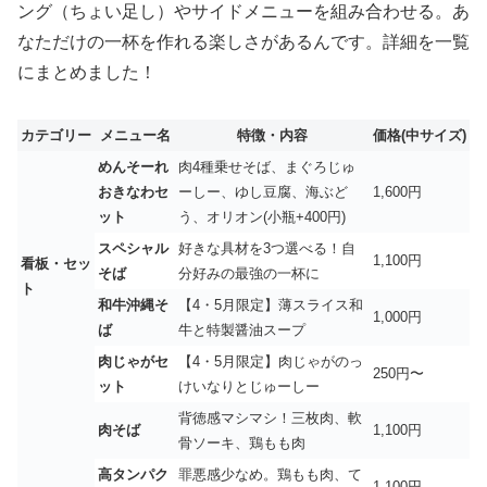
ング（ちょい足し）やサイドメニューを組み合わせる。あ
なただけの一杯を作れる楽しさがあるんです。詳細を一覧
にまとめました！
カテゴリー
メニュー名
特徴・内容
価格(中サイズ)
めんそーれ
肉4種乗せそば、まぐろじゅ
おきなわセ
ーしー、ゆし豆腐、海ぶど
1,600円
ット
う、オリオン(小瓶+400円)
スペシャル
好きな具材を3つ選べる！自
1,100円
看板・セッ
そば
分好みの最強の一杯に
ト
和牛沖縄そ
【4・5月限定】薄スライス和
1,000円
ば
牛と特製醤油スープ
肉じゃがセ
【4・5月限定】肉じゃがのっ
250円〜
ット
けいなりとじゅーしー
背徳感マシマシ！三枚肉、軟
肉そば
1,100円
骨ソーキ、鶏もも肉
高タンパク
罪悪感少なめ。鶏もも肉、て
1,100円