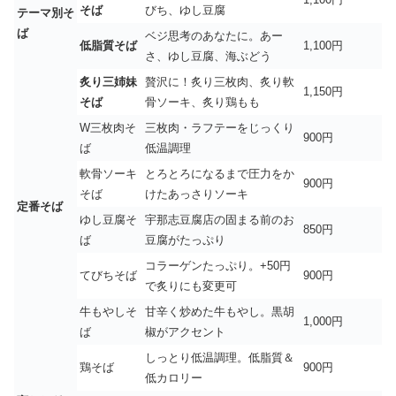
そば
びち、ゆし豆腐
テーマ別そ
ば
ベジ思考のあなたに。あー
低脂質そば
1,100円
さ、ゆし豆腐、海ぶどう
炙り三姉妹
贅沢に！炙り三枚肉、炙り軟
1,150円
そば
骨ソーキ、炙り鶏もも
W三枚肉そ
三枚肉・ラフテーをじっくり
900円
ば
低温調理
軟骨ソーキ
とろとろになるまで圧力をか
900円
そば
けたあっさりソーキ
定番そば
ゆし豆腐そ
宇那志豆腐店の固まる前のお
850円
ば
豆腐がたっぷり
コラーゲンたっぷり。+50円
てびちそば
900円
で炙りにも変更可
牛もやしそ
甘辛く炒めた牛もやし。黒胡
1,000円
ば
椒がアクセント
しっとり低温調理。低脂質＆
鶏そば
900円
低カロリー