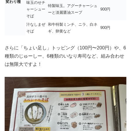
変わり種
味玉のせチ
特製味玉。アグーチャーシュ
ャーシュー
900円
ーと淡麗醤油スープ
そば
汁なしまぜ
和牛特製ミンチ、ニラ、白ネ
900円
そば
ギ、卵黄など
さらに「ちょい足し」トッピング（100円〜200円）や、6
種類のじゅーしー、6種類のいなり寿司など、組み合わせ
は無限大ですよ！